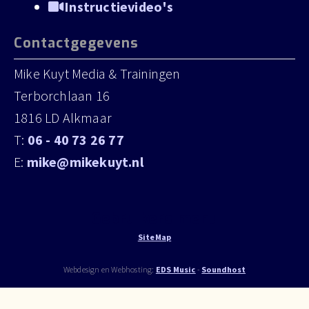
Instructievideo's
Contactgegevens
Mike Kuyt Media & Trainingen
Terborchlaan 16
1816 LD Alkmaar
T:
06 - 40 73 26 77
E:
mike@mikekuyt.nl
Gebruikers menu
SiteMap
Webdesign en Webhosting:
EDS Music
-
Soundhost