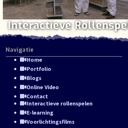
Interactieve Rollenspe
Navigatie
Home
Portfolio
Blogs
Online Video
Contact
Interactieve rollenspelen
E-learning
Voorlichtingsfilms