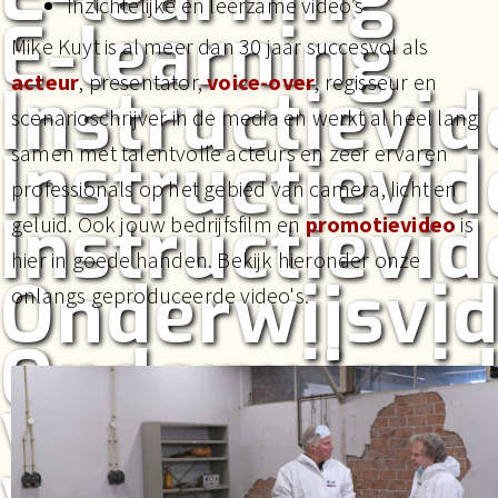
Inzichtelijke en leerzame video’s
E-learning
Mike Kuyt is al meer dan 30 jaar succesvol als
acteur
, presentator,
voice-over
, regisseur en
Instructievid
scenarioschrijver in de media en werkt al heel lang
Instructievid
samen met talentvolle acteurs en zeer ervaren
professionals op het gebied van camera, licht en
Instructievid
geluid. Ook jouw bedrijfsfilm en
promotievideo
is
hier in goede handen. Bekijk hieronder onze
Onderwijsvid
onlangs geproduceerde video's.
Onderwijsvid
Voorlichting