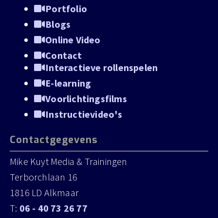
Voorlichting
Portfolio
Blogs
Voorlichting
Online Video
Mike Ku
Contact
Interactieve rollenspelen
Mike Ku
E-learning
Mike Ku
Voorlichtingsfilms
Instructievideo's
Contactgegevens
Mike Kuyt Media & Trainingen
Terborchlaan 16
1816 LD Alkmaar
T:
06 - 40 73 26 77