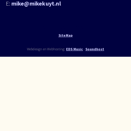
E:
mike@mikekuyt.nl
Gebruikers menu
SiteMap
Webdesign en Webhosting:
EDS Music
-
Soundhost